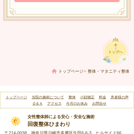
トップへ
トップページ
整体・マタニティ整体
トップページ
当院の施術について
整体
小顔矯正
料金
患者様の声
Ｑ＆Ａ
アクセス
今月のお休み
お問合せ
女性整体師による安心・安全な施術
回復整体ひまわり
〒214-0038 神奈川県川崎市多摩区生田6-6-3 ヒルサイド66