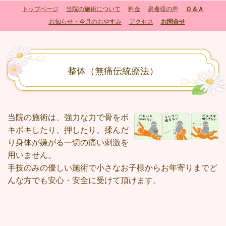
トップページ
当院の施術について
料金
患者様の声
Ｏ＆Ａ
お知らせ・今月のおやすみ
アクセス
お問合せ
整体（無痛伝統療法）
当院の施術は、強力な力で骨をボ
キボキしたり、押したり、揉んだ
り身体が嫌がる一切の痛い刺激を
用いません。
手技のみの優しい施術で小さなお子様からお年寄りまでど
んな方でも安心・安全に受けて頂けます。